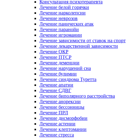
Консультация психотерапевта
Лечение белой горячки
Лечение нарколепсии
Лечение неврозов
Лечение панических атак
Лечение паранойи
Лечение игромании
Лечение зависимости от ставок на спорт
Лечение лекарственной зависимости
Лечение ОКР
Лечение ПТСР
Лечение деменции
Лечение нарушений сна
Лечение булимии
Лечение синдрома Туретта
Лечение апатии
Лечение СДВГ
Лечение биполярного расстройства
Лечение анорексии
Лечение бессонницы
Лечение ПРЛ
Лечение дисморфобии
Лечение астении
Лечение клептомании
Лечение стресса