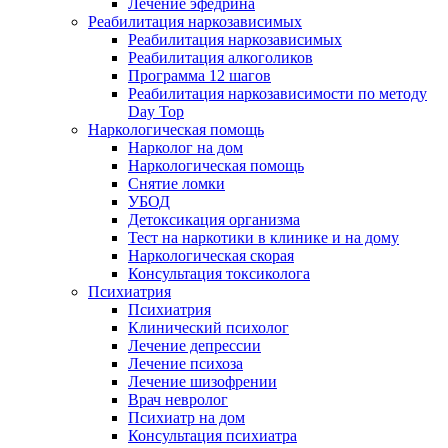
Лечение эфедрина
Реабилитация наркозависимых
Реабилитация наркозависимых
Реабилитация алкоголиков
Программа 12 шагов
Реабилитация наркозависимости по методу
Day Top
Наркологическая помощь
Нарколог на дом
Наркологическая помощь
Снятие ломки
УБОД
Детоксикация организма
Тест на наркотики в клинике и на дому
Наркологическая скорая
Консультация токсиколога
Психиатрия
Психиатрия
Клинический психолог
Лечение депрессии
Лечение психоза
Лечение шизофрении
Врач невролог
Психиатр на дом
Консультация психиатра