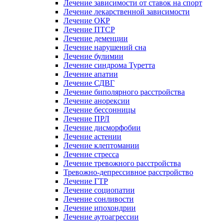
Лечение зависимости от ставок на спорт
Лечение лекарственной зависимости
Лечение ОКР
Лечение ПТСР
Лечение деменции
Лечение нарушений сна
Лечение булимии
Лечение синдрома Туретта
Лечение апатии
Лечение СДВГ
Лечение биполярного расстройства
Лечение анорексии
Лечение бессонницы
Лечение ПРЛ
Лечение дисморфобии
Лечение астении
Лечение клептомании
Лечение стресса
Лечение тревожного расстройства
Тревожно-депрессивное расстройство
Лечение ГТР
Лечение социопатии
Лечение сонливости
Лечение ипохондрии
Лечение аутоагрессии