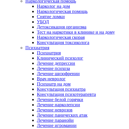
Наркологическая помощь
Нарколог на дом
Наркологическая помощь
Снятие ломки
УБОД
Детоксикация организма
Тест на наркотики в клинике и на дому
Наркологическая скорая
Консультация токсиколога
Психиатрия
Психиатрия
Клинический психолог
Лечение депрессии
Лечение психоза
Лечение шизофрении
Врач невролог
Психиатр на дом
Консультация психиатра
Консультация психотерапевта
Лечение белой горячки
Лечение нарколепсии
Лечение неврозов
Лечение панических атак
Лечение паранойи
Лечение игромании