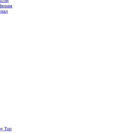
ксон
ьфирам
инал
ay Top