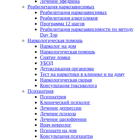
Лечение эфедрина
Реабилитация наркозависимых
Реабилитация наркозависимых
Реабилитация алкоголиков
Программа 12 шагов
Реабилитация наркозависимости по методу
Day Top
Наркологическая помощь
Нарколог на дом
Наркологическая помощь
Снятие ломки
УБОД
Детоксикация организма
Тест на наркотики в клинике и на дому
Наркологическая скорая
Консультация токсиколога
Психиатрия
Психиатрия
Клинический психолог
Лечение депрессии
Лечение психоза
Лечение шизофрении
Врач невролог
Психиатр на дом
Консультация психиатра