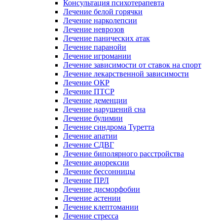
Консультация психотерапевта
Лечение белой горячки
Лечение нарколепсии
Лечение неврозов
Лечение панических атак
Лечение паранойи
Лечение игромании
Лечение зависимости от ставок на спорт
Лечение лекарственной зависимости
Лечение ОКР
Лечение ПТСР
Лечение деменции
Лечение нарушений сна
Лечение булимии
Лечение синдрома Туретта
Лечение апатии
Лечение СДВГ
Лечение биполярного расстройства
Лечение анорексии
Лечение бессонницы
Лечение ПРЛ
Лечение дисморфобии
Лечение астении
Лечение клептомании
Лечение стресса