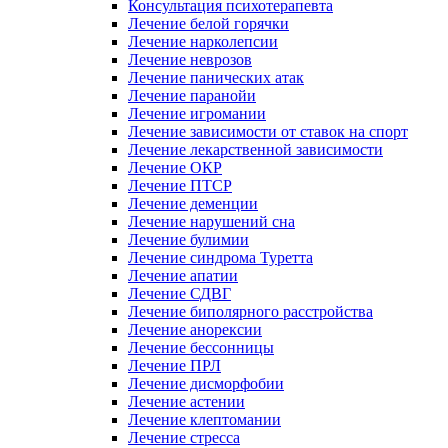
Консультация психотерапевта
Лечение белой горячки
Лечение нарколепсии
Лечение неврозов
Лечение панических атак
Лечение паранойи
Лечение игромании
Лечение зависимости от ставок на спорт
Лечение лекарственной зависимости
Лечение ОКР
Лечение ПТСР
Лечение деменции
Лечение нарушений сна
Лечение булимии
Лечение синдрома Туретта
Лечение апатии
Лечение СДВГ
Лечение биполярного расстройства
Лечение анорексии
Лечение бессонницы
Лечение ПРЛ
Лечение дисморфобии
Лечение астении
Лечение клептомании
Лечение стресса