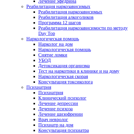
Лечение эфедрина
Реабилитация наркозависимых
Реабилитация наркозависимых
Реабилитация алкоголиков
Программа 12 шагов
Реабилитация наркозависимости по методу
Day Top
Наркологическая помощь
Нарколог на дом
Наркологическая помощь
Снятие ломки
УБОД
Детоксикация организма
Тест на наркотики в клинике и на дому
Наркологическая скорая
Консультация токсиколога
Психиатрия
Психиатрия
Клинический психолог
Лечение депрессии
Лечение психоза
Лечение шизофрении
Врач невролог
Психиатр на дом
Консультация психиатра