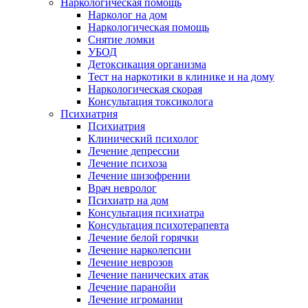
Наркологическая помощь
Нарколог на дом
Наркологическая помощь
Снятие ломки
УБОД
Детоксикация организма
Тест на наркотики в клинике и на дому
Наркологическая скорая
Консультация токсиколога
Психиатрия
Психиатрия
Клинический психолог
Лечение депрессии
Лечение психоза
Лечение шизофрении
Врач невролог
Психиатр на дом
Консультация психиатра
Консультация психотерапевта
Лечение белой горячки
Лечение нарколепсии
Лечение неврозов
Лечение панических атак
Лечение паранойи
Лечение игромании