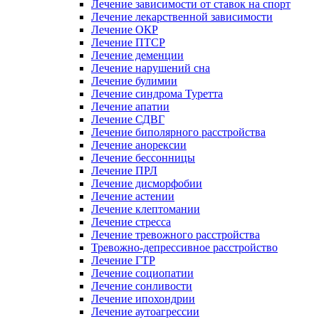
Лечение зависимости от ставок на спорт
Лечение лекарственной зависимости
Лечение ОКР
Лечение ПТСР
Лечение деменции
Лечение нарушений сна
Лечение булимии
Лечение синдрома Туретта
Лечение апатии
Лечение СДВГ
Лечение биполярного расстройства
Лечение анорексии
Лечение бессонницы
Лечение ПРЛ
Лечение дисморфобии
Лечение астении
Лечение клептомании
Лечение стресса
Лечение тревожного расстройства
Тревожно-депрессивное расстройство
Лечение ГТР
Лечение социопатии
Лечение сонливости
Лечение ипохондрии
Лечение аутоагрессии