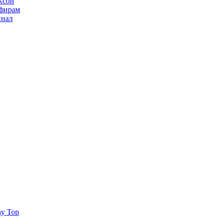
ксон
ьфирам
инал
ay Top